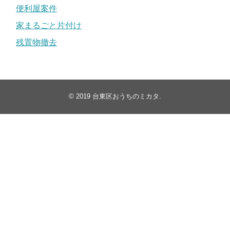
便利屋案件
家まるごと片付け
残置物撤去
© 2019
台東区おうちのミカタ
.