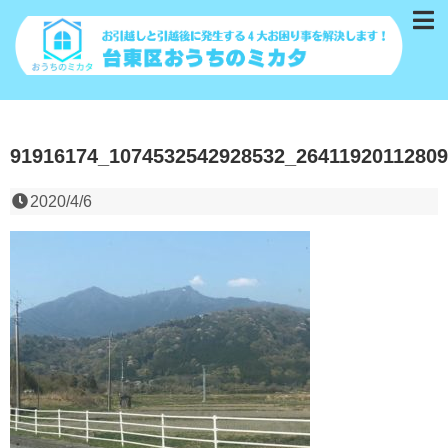
91916174_1074532542928532_2641192011280
2020/4/6