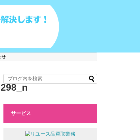
わせ
9298_n
サービス