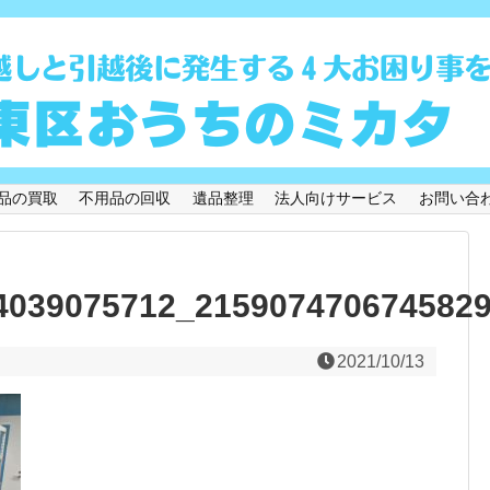
品の買取
不用品の回収
遺品整理
法人向けサービス
お問い合
4039075712_215907470674582
2021/10/13