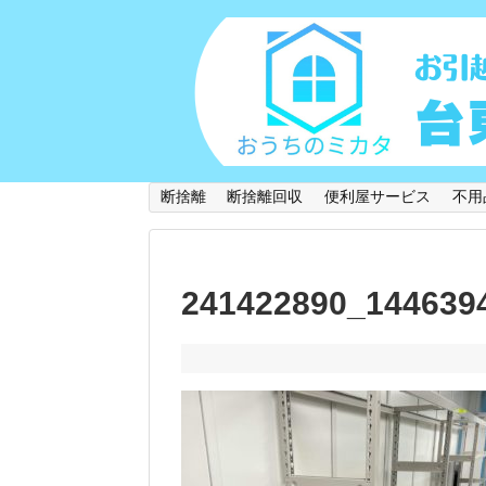
断捨離
断捨離回収
便利屋サービス
不用
241422890_144639