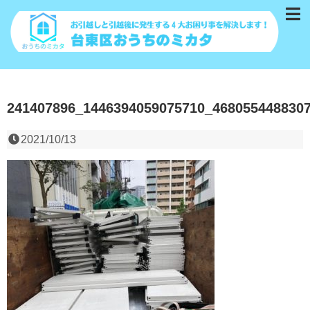
241407896_1446394059075710_468055448830
2021/10/13