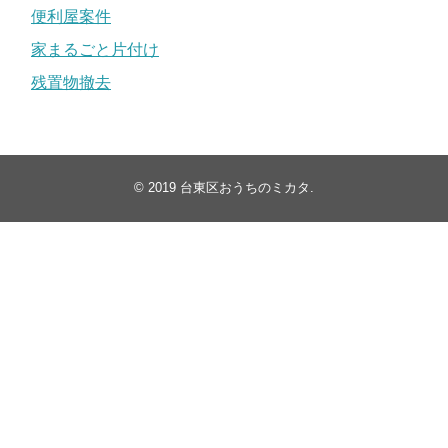
便利屋案件
家まるごと片付け
残置物撤去
© 2019
台東区おうちのミカタ
.