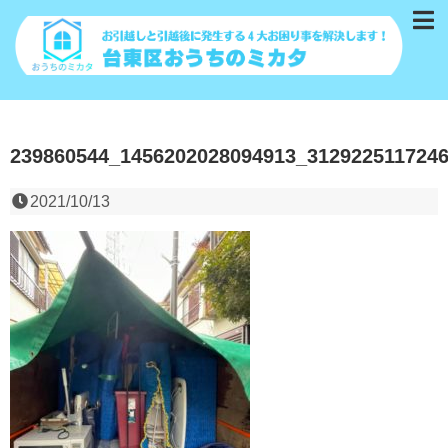
239860544_1456202028094913_312922511724
2021/10/13