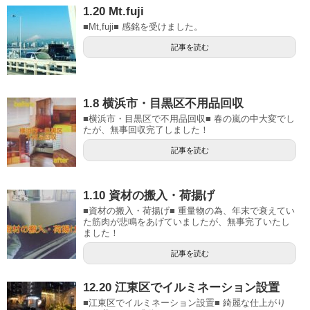
1.20 Mt.fuji
■Mt,fuji■ 感銘を受けました。
記事を読む
1.8 横浜市・目黒区不用品回収
■横浜市・目黒区で不用品回収■ 春の嵐の中大変でし
たが、無事回収完了しました！
記事を読む
1.10 資材の搬入・荷揚げ
■資材の搬入・荷揚げ■ 重量物の為、年末で衰えてい
た筋肉が悲鳴をあげていましたが、無事完了いたし
ました！
記事を読む
12.20 江東区でイルミネーション設置
■江東区でイルミネーション設置■ 綺麗な仕上がり