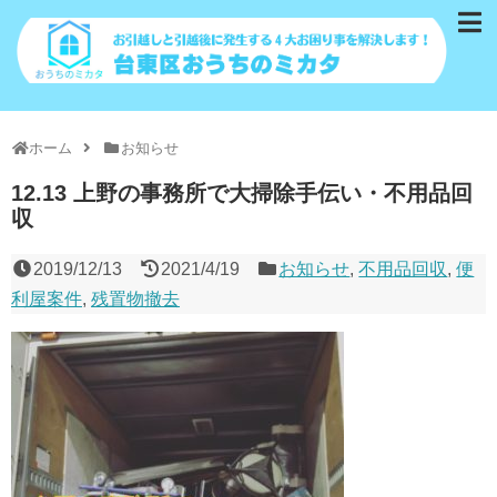
ホーム
お知らせ
12.13 上野の事務所で大掃除手伝い・不用品回
収
2019/12/13
2021/4/19
お知らせ
,
不用品回収
,
便
利屋案件
,
残置物撤去