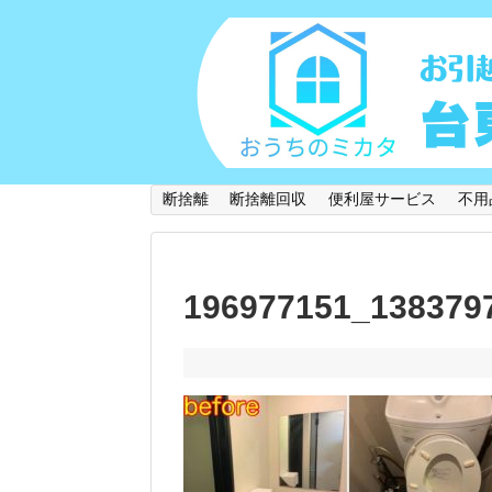
断捨離
断捨離回収
便利屋サービス
不用
196977151_138379