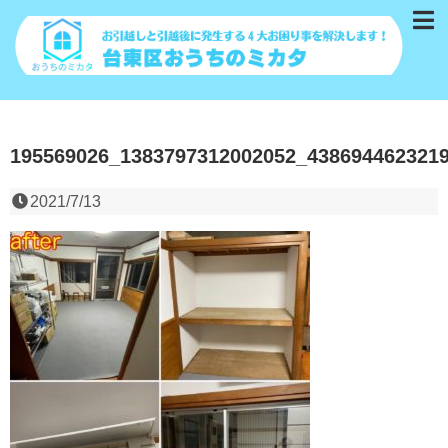
195569026_1383797312002052_438694462321
2021/7/13