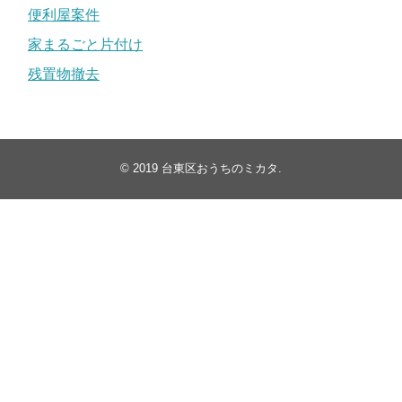
便利屋案件
家まるごと片付け
残置物撤去
© 2019
台東区おうちのミカタ
.