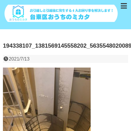
194338107_1381569145558202_563554802008
2021/7/13