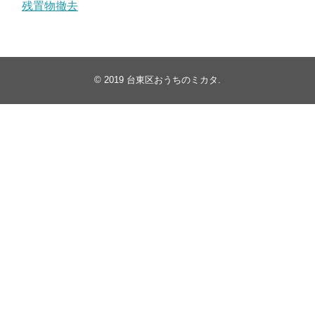
残置物撤去
© 2019
台東区おうちのミカタ
.