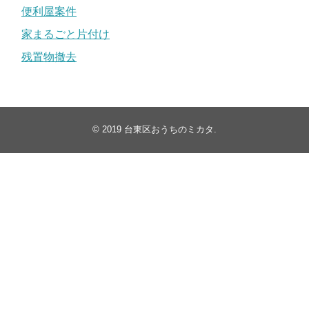
便利屋案件
家まるごと片付け
残置物撤去
© 2019
台東区おうちのミカタ
.