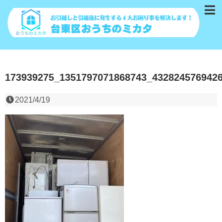
173939275_1351797071868743_432824576942
2021/4/19