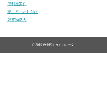
便利屋案件
家まるごと片付け
残置物撤去
© 2019
台東区おうちのミカタ
.