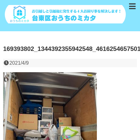
169393802_1344392355942548_461625465750
2021/4/9