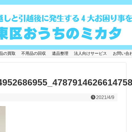
品の買取
不用品の回収
遺品整理
法人向けサービス
お問い合
4952686955_478791462661475
2021/4/9