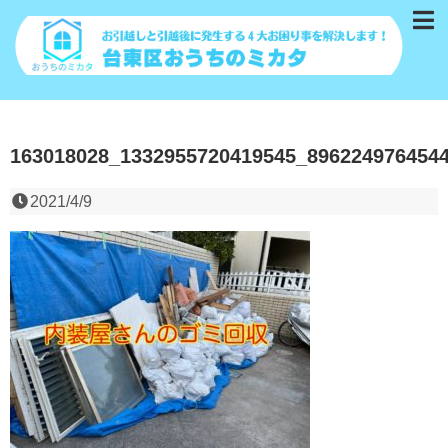
163018028_1332955720419545_896224976454
2021/4/9