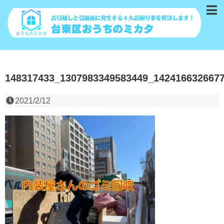
148317433_1307983349583449_142416632667
2021/2/12