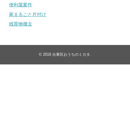
便利屋案件
家まるごと片付け
残置物撤去
© 2019
台東区おうちのミカタ
.