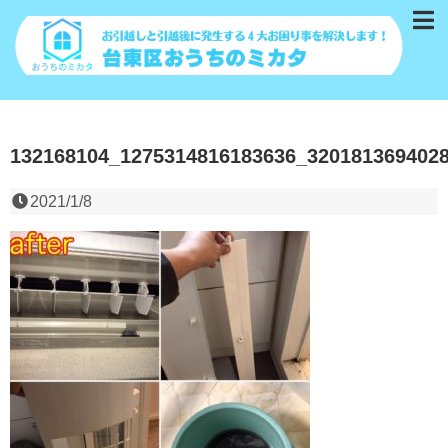
132168104_1275314816183636_320181369402
2021/1/8