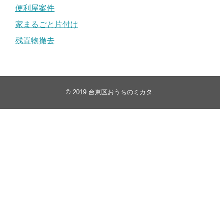
便利屋案件
家まるごと片付け
残置物撤去
© 2019
台東区おうちのミカタ
.