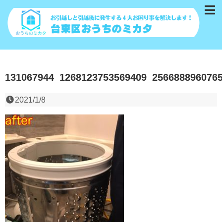
131067944_1268123753569409_256688896076
2021/1/8