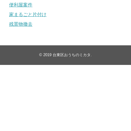
便利屋案件
家まるごと片付け
残置物撤去
© 2019
台東区おうちのミカタ
.