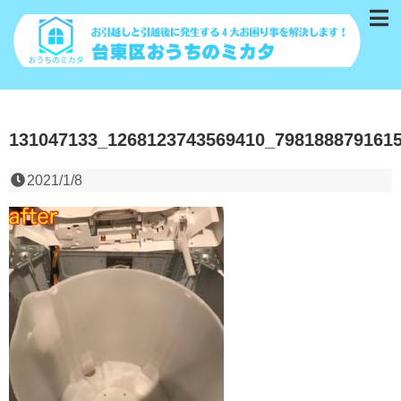
131047133_1268123743569410_798188879161
2021/1/8