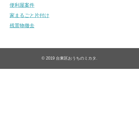
便利屋案件
家まるごと片付け
残置物撤去
© 2019
台東区おうちのミカタ
.