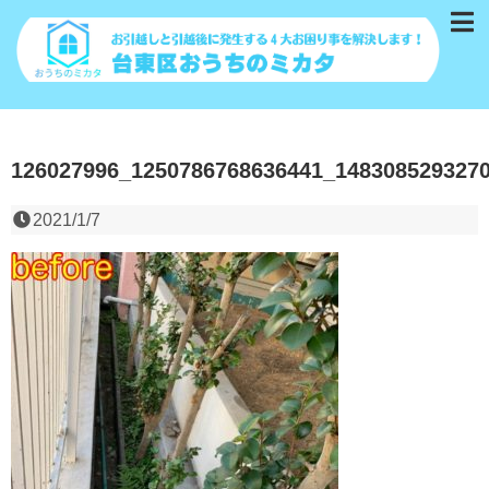
126027996_1250786768636441_148308529327
2021/1/7