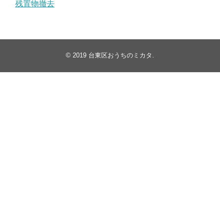
残置物撤去
© 2019
台東区おうちのミカタ
.