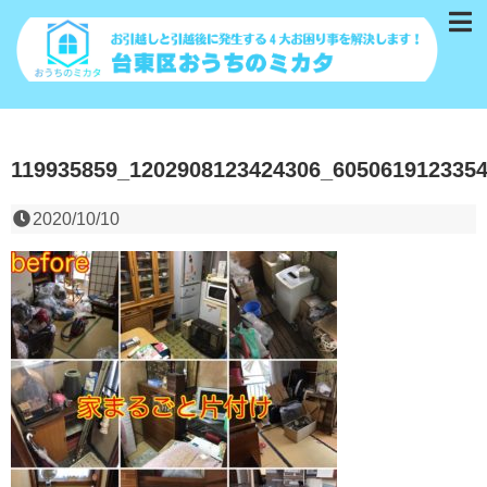
119935859_1202908123424306_605061912335
2020/10/10