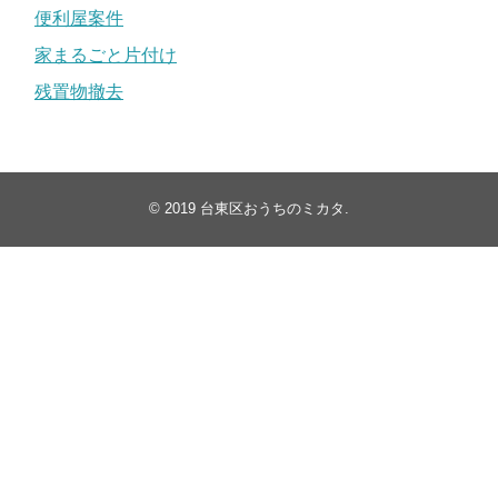
便利屋案件
家まるごと片付け
残置物撤去
© 2019
台東区おうちのミカタ
.