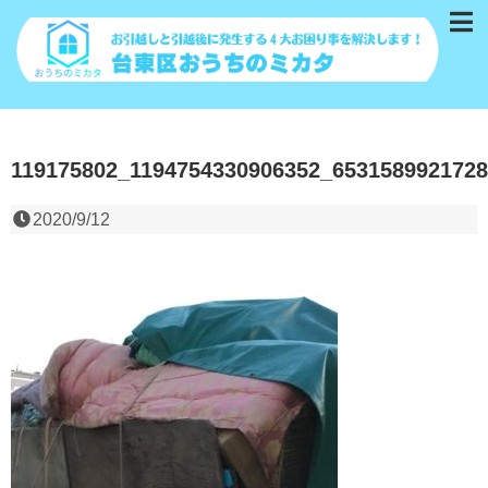
119175802_1194754330906352_653158992172
2020/9/12