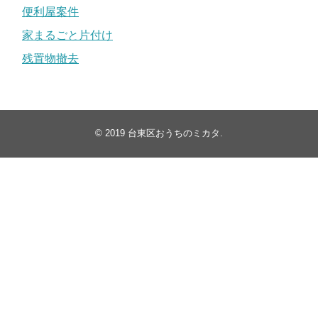
便利屋案件
家まるごと片付け
残置物撤去
© 2019
台東区おうちのミカタ
.