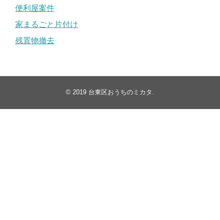
便利屋案件
家まるごと片付け
残置物撤去
© 2019
台東区おうちのミカタ
.