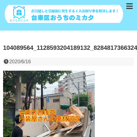
104089564_1128593204189132_828481736632
2020/6/16